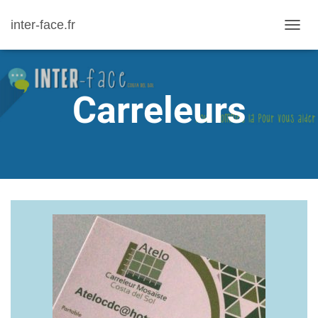
inter-face.fr
D
É
P
L
Carreleurs
I
E
R
L
A
N
A
V
I
G
A
T
I