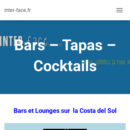
inter-face.fr
D
É
P
L
Bars – Tapas –
I
E
R
Cocktails
L
A
N
A
V
I
G
Bars et Lounges sur la Costa del Sol
A
T
I