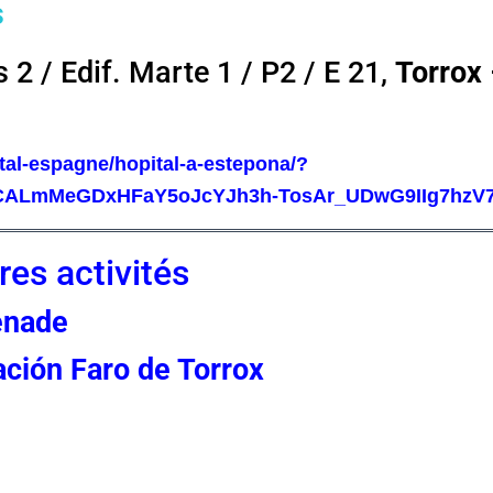
s
 2 / Edif. Marte 1 / P2 / E 21,
Torrox
tal-espagne/hopital-a-estepona/?
RCALmMeGDxHFaY5oJcYJh3h-TosAr_UDwG9IIg7hzV
res activités
enade
ación Faro de Torrox