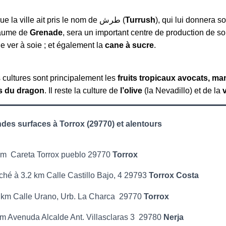
, il semble que la ville ait pris le nom de طرش (
Turrush
), qui lui donnera 
yaume de
Grenade
, sera un important centre de production de s
e ver à soie ; et également la
cane à sucre
.
s cultures sont principalement les
fruits tropicaux avocats, ma
its du dragon
. Il reste la culture de
l’olive
(la Nevadillo) et de la
des surfaces à
Torrox
(29770) et alentours
 km
Careta Torrox pueblo 29770
Torrox
ché à 3.2 km
Calle Castillo Bajo, 4
29793
Torrox Costa
2 km
Calle Urano, Urb. La Charca 29770
Torrox
km
Avenuda Alcalde Ant. Villasclaras 3
29780
Nerja