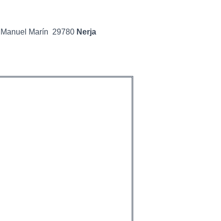
q. Manuel Marín
29780
Nerja