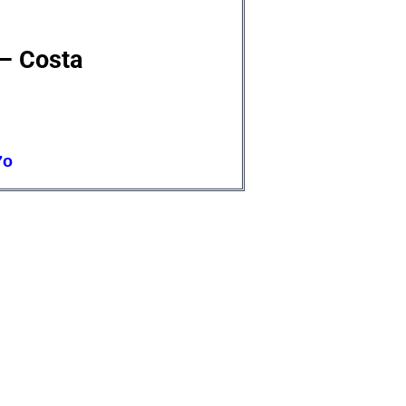
 – Costa
7o