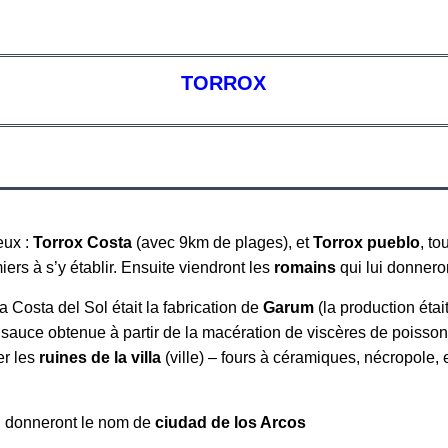
TORROX
eux :
Torrox Costa
(avec 9km de plages), et
Torrox pueblo
, t
ers à s’y établir. Ensuite viendront les
romains
qui lui donnero
 Costa del Sol était la fabrication de
Garum
(la production étai
 sauce obtenue à partir de la macération de viscères de poisso
er les
ruines de la villa
(ville) – fours à céramiques, nécropole, 
ui donneront le nom de
ciudad de los Arcos