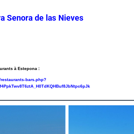
ra Senora de las Nieves
aurants à Estepona :
/restaurants-bars.php?
f4PpkTwv8T6ztA_H0TdKQHBuf8JbNtpc6pJk