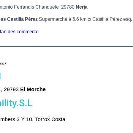
ntonio Ferrandis Chanquete
29780
Nerja
ss Castilla Pérez
Supermarché à 5.6 km
c/ Castilla Pérez es
e plan des commerce
hes
:
d
4, 29793
El Morche
lity.S.L
umbers 3 Y 10, Torrox Costa