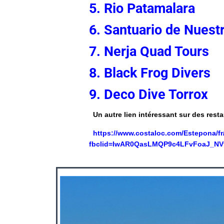
5. Rio Patamalara
6. Santuario de Nuest
7. Nerja Quad Tours
8. Black Frog Divers
9. Deco Dive Torrox
Un autre lien intéressant sur des rest
https://www.costaloc.com/Estepona/fr
fbclid=IwAR0QasLMQP9c4LFvFoaJ_NV