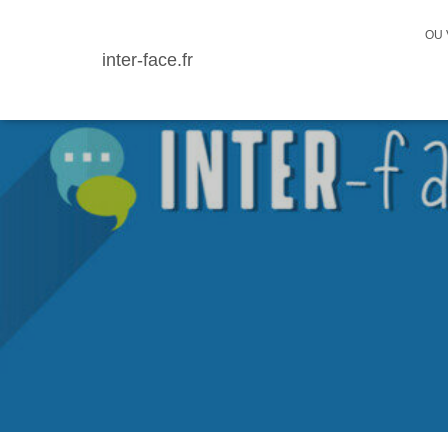
OU 
inter-face.fr