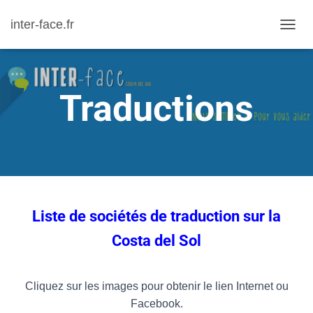
inter-face.fr
D
É
P
L
Traductions
I
E
R
L
A
N
A
Liste
de sociétés de traduction
sur la
V
Costa del Sol
I
G
A
Cliquez sur les images pour obtenir le lien Internet ou
T
Facebook.
I