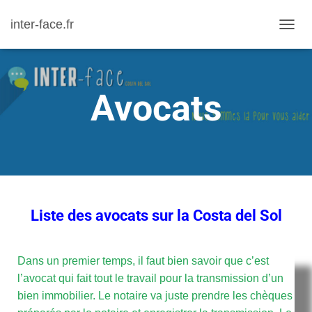
inter-face.fr
D
É
P
L
Avocats
I
E
R
L
A
N
A
Liste
des avocats
sur la Costa del Sol
V
I
G
Dans un premier temps, il faut bien savoir que c’est
A
l’avocat qui fait tout le travail pour la transmission d’un
T
bien immobilier. Le notaire va juste prendre les chèques
I