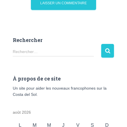
Rechercher
R
Rechercher…
e
c
h
À propos de ce site
e
Un site pour aider les nouveaux francophones sur la
r
Costa del Sol.
c
h
août 2026
e
r
L
M
M
J
V
S
D