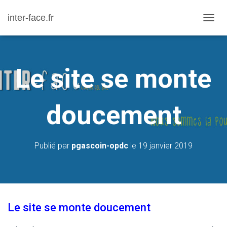
inter-face.fr
D
É
P
L
Le site se monte
I
E
R
doucement
L
A
N
Publié par
pgascoin-opdc
le
19 janvier 2019
A
V
I
G
A
Le site se monte doucement
T
I