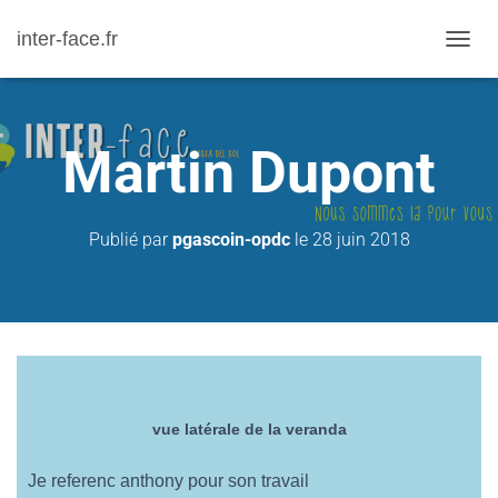
inter-face.fr
D
É
P
L
Martin Dupont
I
E
R
Publié par
pgascoin-opdc
le
28 juin 2018
L
A
N
A
V
I
G
vue latérale de la veranda
A
T
Je referenc anthony pour son travail
I